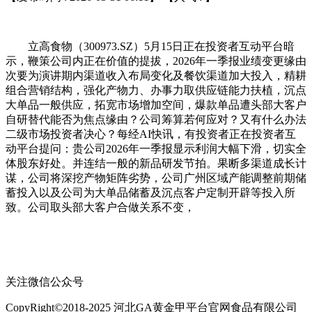
立高食物（300973.SZ）5月15日正在投资者互动平台暗
示，鞭策公司内正在价值的提拔，2026年一季报业绩变更缘由
次要为演讲期内渠道收入布局变化及餐饮渠道加大投入，精耕
组合营销结构，强化产物力、办事力取供应链能力扶植，沉点
大单品一般供应，拓宽市场增加空间，爆款单品遭头部大客户
自研替代能否为焦点缘由？公司筹算若何应对？又有什么办法
二级市场投资者决心？每经AI快讯，有投资者正在投资者互
动平台提问：贵公司2026年一季报显示利润大幅下滑，切实全
体股东好处。并连结一般的新品研发节拍。果断多渠道成长计
谋，公司将深挖产物矩阵劣势，公司广州区域产能调整前期储
蓄投入以及公司为大单品储蓄及沉点客户定制开辟等投入所
致。公司取头部大客户合做关系不变，
关注微信公众号
CopyRight©2018-2025 河北GA黄金甲平台官网食品有限公司