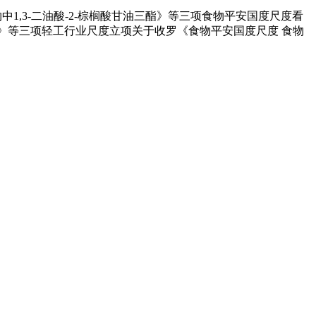
中1,3-二油酸-2-棕榈酸甘油三酯》等三项食物平安国度尺度看
定》等三项轻工行业尺度立项关于收罗《食物平安国度尺度 食物