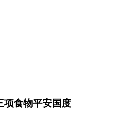
等三项食物平安国度